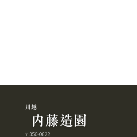
〒350-0822